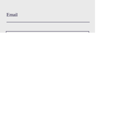
Suscribirme
Shop
Nosotros
Servicios
Blog
Contacto
Instagram
/
Email
/
WhatsApp