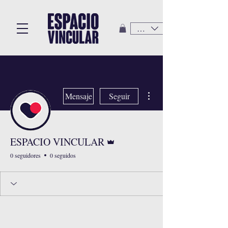
CLP ($)
Más acciones
Mensaje
Seguir
Administrador
ESPACIO VINCULAR
0 seguidores
0 seguidos